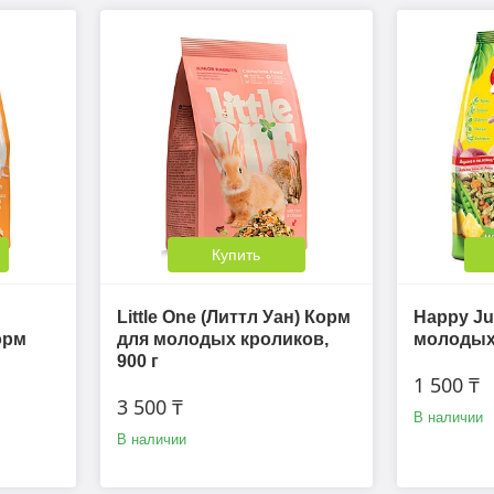
Купить
Little One (Литтл Уан) Корм
Happy Ju
орм
для молодых кроликов,
молодых 
900 г
1 500 ₸
3 500 ₸
В наличии
В наличии