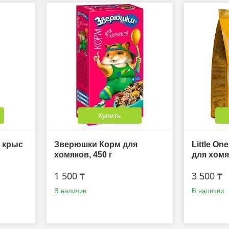
Купить
 крыс
Зверюшки Корм для
Little On
хомяков, 450 г
для хомя
1 500 ₸
3 500 ₸
В наличии
В наличии