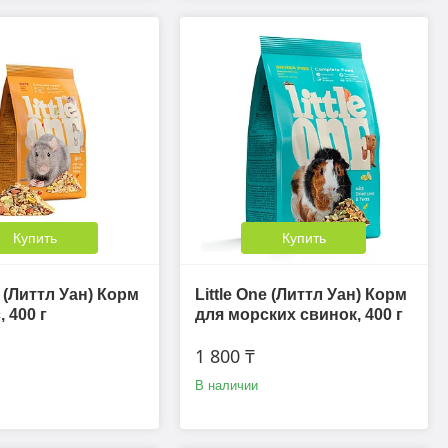
Купить
Купить
e (Литтл Уан) Корм
Little One (Литтл Уан) Корм
 400 г
для морских свинок, 400 г
1 800 ₸
В наличии