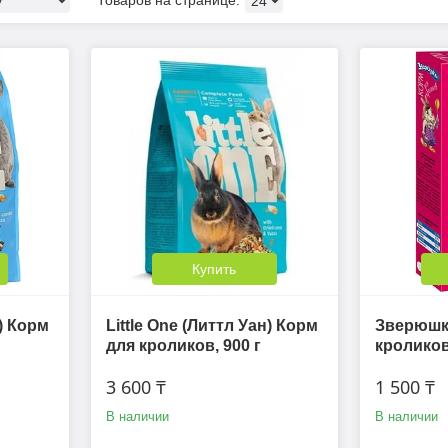
Купить
н) Корм
Little One (Литтл Уан) Корм
Зверюшк
для кроликов, 900 г
кроликов,
3 600 ₸
1 500 ₸
В наличии
В наличии