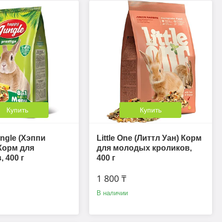
Купить
Купить
ngle (Хэппи
Little One (Литтл Уан) Корм
Корм для
для молодых кроликов,
 400 г
400 г
1 800 ₸
В наличии