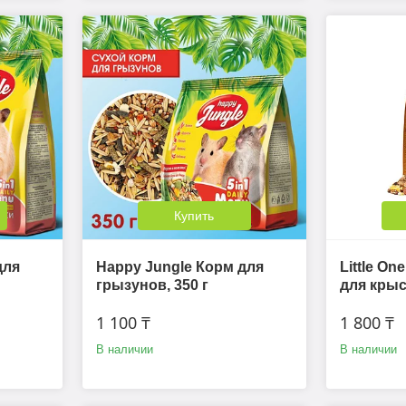
Купить
для
Happy Jungle Корм для
Little On
грызунов, 350 г
для крыс,
1 100 ₸
1 800 ₸
В наличии
В наличии