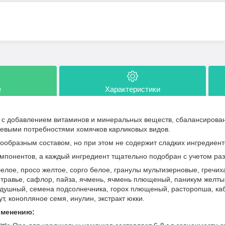
е
Характеристики
с добавлением витаминов и минеральных веществ, сбалансирован
выми потребностями хомячков карликовых видов.
ообразным составом, но при этом не содержит сладких ингредиент
мпонентов, а каждый ингредиент тщательно подобран с учетом ра
елое, просо желтое, сорго белое, гранулы мультизерновые, гречих
отравье, сафлор, пайза, ячмень, ячмень плющеный, паникум желты
душный, семена подсолнечника, горох плющеный, расторопша, каб
т, конопляное семя, инулин, экстракт юкки.
именению: