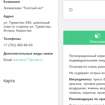
Зоомагазин "Толстый кот"
ул. Туркестан 34А, цокольный
этаж со стороны ул. Туркестан,
Астана, Казахстан
Описани
+7 (701) 482-84-03
Полнорационный корм 
kamfara77@mail.ru
индивидуальными пище
Отличается очень разн
Не содержит острых ко
Ингредиенты:
просо б
Карта
красное, луговое разн
воздушная, ячмень воз
семена, перилла, кунжу
Рекомендации по пр