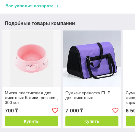
Все условия возврата
Подобные товары компании
Миска пластиковая для
Сумка-переноска FLIP
Сумк
животных Котики, розовая,
для животных
живо
300 мл
карк
700
7 000
6 5
₸
₸
Купить
Купить