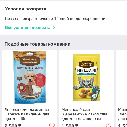
Условия возврата
Возврат товара в течение 14 дней по договоренности
Все условия возврата
Подобные товары компании
Деревенские лакомства
Мини-колбаски
Мин
Нарезка из индейки для
"Деревенские лакомства"
"Дер
щенков, 85 г
для кошек, с пюре из
для 
тунца (4 шт*10 г)
лосо
2 500
1 500
1 5
₸
₸