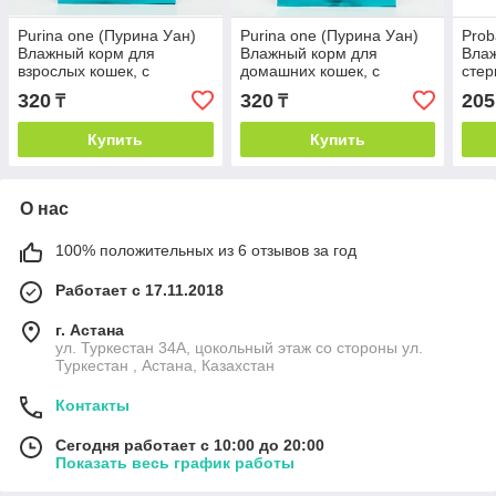
Purina one (Пурина Уан)
Purina one (Пурина Уан)
Prob
Влажный корм для
Влажный корм для
Вла
взрослых кошек, с
домашних кошек, с
стер
говядиной, 75 г
курицей, 75 г
Крев
320
320
205
₸
₸
Купить
Купить
О нас
100% положительных из 6 отзывов за год
Работает с 17.11.2018
г. Астана
ул. Туркестан 34А, цокольный этаж со стороны ул.
Туркестан , Астана, Казахстан
Контакты
Сегодня работает с 10:00 до 20:00
Показать весь график работы