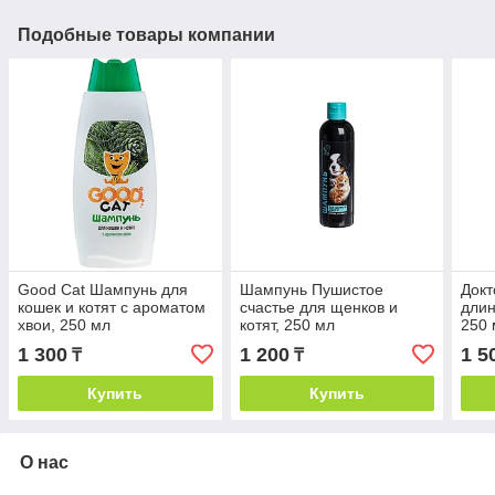
Подобные товары компании
Good Cat Шампунь для
Шампунь Пушистое
Док
кошек и котят с ароматом
счастье для щенков и
длин
хвои, 250 мл
котят, 250 мл
250 
1 300
1 200
1 5
₸
₸
Купить
Купить
О нас