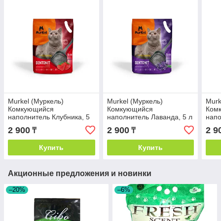
Murkel (Муркель)
Murkel (Муркель)
Murk
Комкующийся
Комкующийся
Ком
наполнитель Клубника, 5
наполнитель Лаванда, 5 л
нап
л
Нейт
2 900
2 900
2 9
₸
₸
Купить
Купить
Акционные предложения и новинки
–20%
–6%