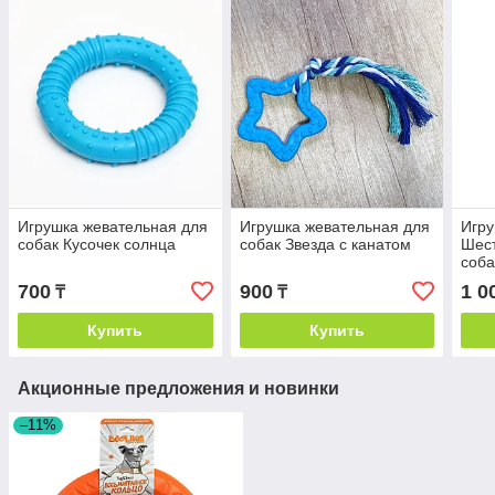
Игрушка жевательная для
Игрушка жевательная для
Игру
собак Кусочек солнца
собак Звезда с канатом
Шест
соба
700
900
1 0
₸
₸
Купить
Купить
Акционные предложения и новинки
–11%