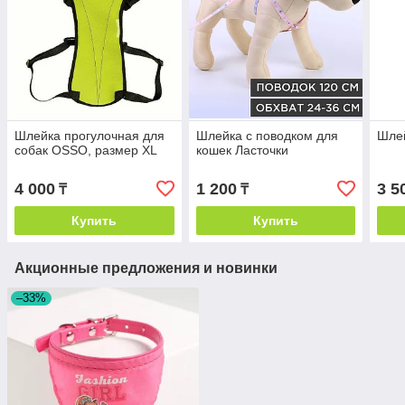
Шлейка прогулочная для
Шлейка с поводком для
Шлей
собак OSSO, размер XL
кошек Ласточки
4 000
1 200
3 5
₸
₸
Купить
Купить
Акционные предложения и новинки
–33%