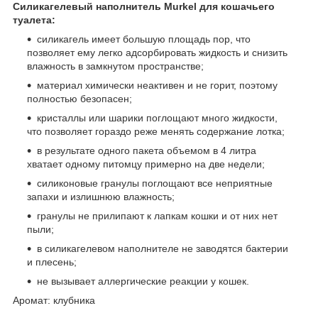
Силикагелевый наполнитель Murkel для кошачьего
туалета:
силикагель имеет большую площадь пор, что
позволяет ему легко адсорбировать жидкость и снизить
влажность в замкнутом пространстве;
материал химически неактивен и не горит, поэтому
полностью безопасен;
кристаллы или шарики поглощают много жидкости,
что позволяет гораздо реже менять содержание лотка;
в результате одного пакета объемом в 4 литра
хватает одному питомцу примерно на две недели;
силиконовые гранулы поглощают все неприятные
запахи и излишнюю влажность;
гранулы не прилипают к лапкам кошки и от них нет
пыли;
в силикагелевом наполнителе не заводятся бактерии
и плесень;
не вызывает аллергические реакции у кошек.
Аромат: клубника