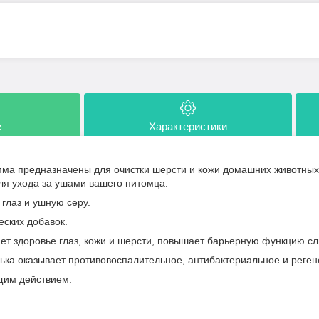
е
Характеристики
а предназначены для очистки шерсти и кожи домашних животных о
для ухода за ушами вашего питомца.
глаз и ушную серу.
еских добавок.
т здоровье глаз, кожи и шерсти, повышает барьерную функцию сл
лька оказывает противовоспалительное, антибактериальное и реге
щим действием.