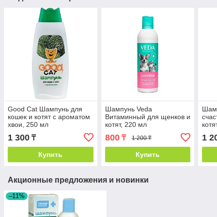
Good Cat Шампунь для
Шампунь Veda
Шам
кошек и котят с ароматом
Витаминный для щенков и
счас
хвои, 250 мл
котят, 220 мл
котя
1 300
800
1 2
₸
₸
1 200 ₸
Купить
Купить
Акционные предложения и новинки
–11%