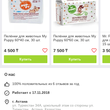
Пелёнки для животных My
Пелёнки для животных My
Mr. 
Puppy 60*40 см, 30 шт.
Puppy 60*60 см, 30 шт.
для 
15 ш
4 500
7 500
3 5
₸
₸
Купить
Купить
О нас
100% положительных из 6 отзывов за год
Работает с 17.11.2018
г. Астана
ул. Туркестан 34А, цокольный этаж со стороны ул.
Туркестан , Астана, Казахстан