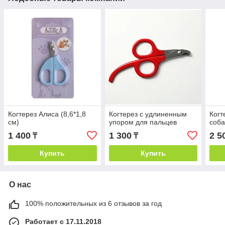
Когтерез Алиса (8,6*1,8
Когтерез с удлиненным
Когт
см)
упором для пальцев
соба
1 400
1 300
2 5
₸
₸
Купить
Купить
О нас
100% положительных из 6 отзывов за год
Работает с 17.11.2018