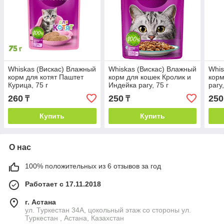
Whiskas (Вискас) Влажный
Whiskas (Вискас) Влажный
Whis
корм для котят Паштет
корм для кошек Кролик и
корм
Курица, 75 г
Индейка рагу, 75 г
рагу,
260
250
250
₸
₸
Купить
Купить
О нас
100% положительных из 6 отзывов за год
Работает с 17.11.2018
г. Астана
ул. Туркестан 34А, цокольный этаж со стороны ул.
Туркестан , Астана, Казахстан