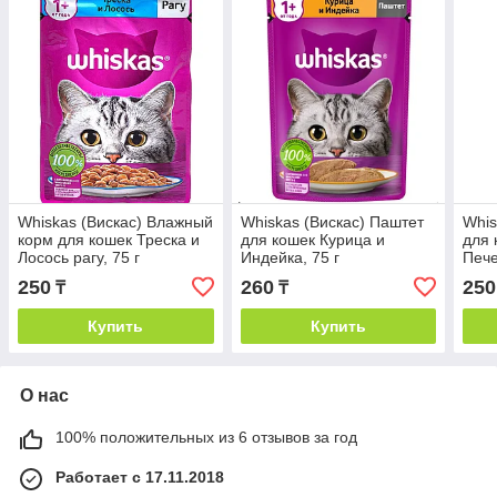
Whiskas (Вискас) Влажный
Whiskas (Вискас) Паштет
Whis
корм для кошек Треска и
для кошек Курица и
для 
Лосось рагу, 75 г
Индейка, 75 г
Пече
250
260
250
₸
₸
Купить
Купить
О нас
100% положительных из 6 отзывов за год
Работает с 17.11.2018