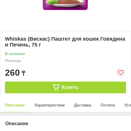
Whiskas (Вискас) Паштет для кошек Говядина
и Печень, 75 г
В наличии
Розница
260
₸
Купить
Описание
Характеристики
Доставка
Оплата
Усл
Описание