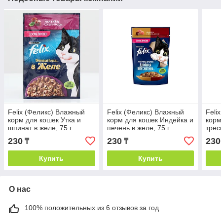
Felix (Феликс) Влажный
Felix (Феликс) Влажный
Feli
корм для кошек Утка и
корм для кошек Индейка и
корм
шпинат в желе, 75 г
печень в желе, 75 г
трес
230
230
230
₸
₸
Купить
Купить
О нас
100% положительных из 6 отзывов за год