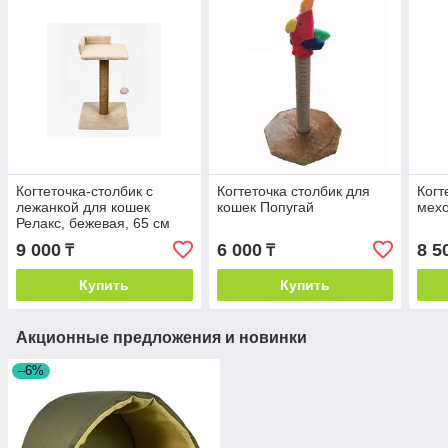
Когтеточка-столбик с
Когтеточка столбик для
Когт
лежанкой для кошек
кошек Попугай
мехо
Релакс, бежевая, 65 см
9 000
6 000
8 5
₸
₸
Купить
Купить
Акционные предложения и новинки
–6%