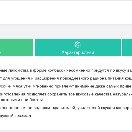
е
Характеристики
зные лакомства в форме колбасок несомненно придутся по вкусу 
т для угощения и расширения повседневного рациона питания кош
усочки мяса утки мгновенно привлекут внимание даже самых прив
иготовления позволяет сохранить все вкусовые качества натуральн
 которыми они богаты.
аллергенным, не содержит красителей, усилителей вкуса и консерв
урузный крахмал.