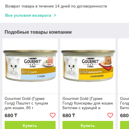
Возврат товара в течение 14 дней по договоренности
Все условия возврата
Подобные товары компании
Gourmet Gold (Гурме
Gourmet Gold (Гурме
Gour
Голд) Паштет с тунцом
Голд) Консервы для кошек
Голд
для кошек, 85 г
Биточки с курицей и
Бито
морковью, 85 г
шпин
680
680
680
₸
₸
Купить
Купить