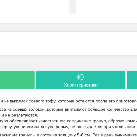
е
Характеристики
н из выжимок соевого тофу, которые остаются после его приготов
са из соевых волокон, которые впитывают большое количество вла
 и не разлетаются.
тура обеспечивает качественное соединение гранул, образуя комок 
вёрнутую пирамидальную форму, не рассыпается при утилизации.
з
асыпьте гранулы в лоток на толщину 5-6 см. Раз в день вынимайт