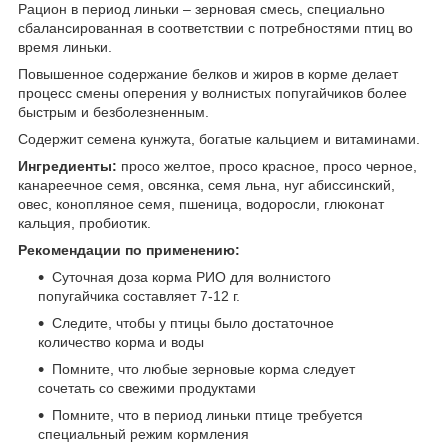
Рацион в период линьки – зерновая смесь, специально
сбалансированная в соответствии с потребностями птиц во
время линьки.
Повышенное содержание белков и жиров в корме делает
процесс смены оперения у волнистых попугайчиков более
быстрым и безболезненным.
Содержит семена кунжута, богатые кальцием и витаминами.
Ингредиенты:
просо желтое, просо красное, просо черное,
канареечное семя, овсянка, семя льна, нуг абиссинский,
овес, конопляное семя, пшеница, водоросли, глюконат
кальция, пробиотик.
Рекомендации по применению:
Суточная доза корма РИО для волнистого
попугайчика составляет 7-12 г.
Следите, чтобы у птицы было достаточное
количество корма и воды
Помните, что любые зерновые корма следует
сочетать со свежими продуктами
Помните, что в период линьки птице требуется
специальный режим кормления