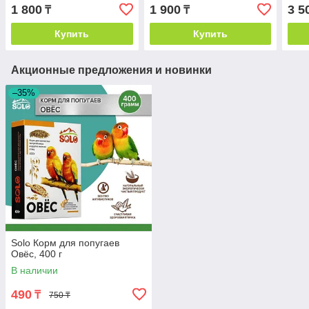
1 800
1 900
3 5
₸
₸
Купить
Купить
Акционные предложения и новинки
–35%
Solo Корм для попугаев
Овёс, 400 г
В наличии
490
₸
750 ₸