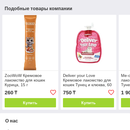
Подобные товары компании
ZooWoW Кремовое
Deliver your Love
Ме-о
лакомство для кошек
Кремовое лакомство для
лако
Курица, 15 г
кошек Тунец и клюква, 60
Туне
г
260
750
1 9
₸
₸
Купить
Купить
О нас