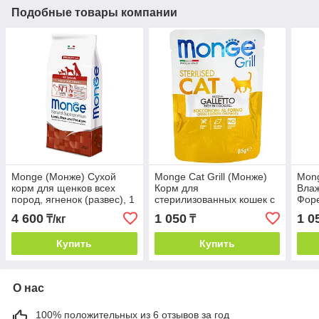
Подобные товары компании
Monge (Монже) Сухой
Monge Cat Grill (Монже)
Mong
корм для щенков всех
Корм для
Влаж
пород, ягненок (развес), 1
стерилизованных кошек с
Форе
кг
курицей, 85 г
4 600
1 050
1 0
₸/кг
₸
Купить
Купить
О нас
100% положительных из 6 отзывов за год