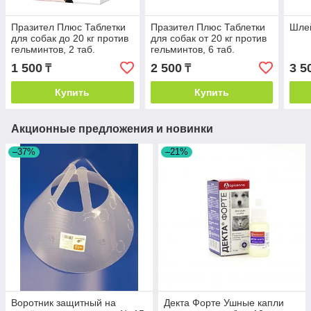
Празител Плюс Таблетки
Празител Плюс Таблетки
Шлей
для собак до 20 кг против
для собак от 20 кг против
гельминтов, 2 таб.
гельминтов, 6 таб.
1 500
2 500
3 5
₸
₸
Купить
Купить
Акционные предложения и новинки
–37%
–21%
Воротник защитный на
Декта Форте Ушные капли