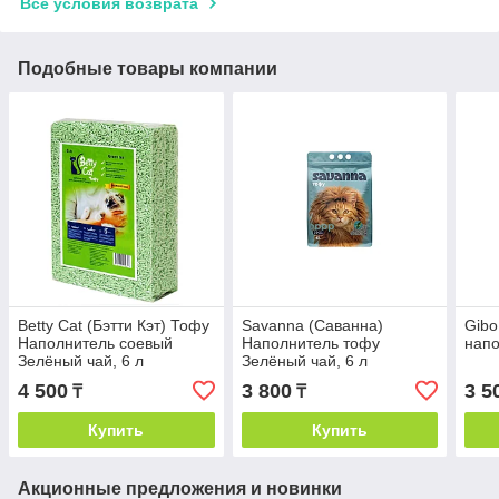
Все условия возврата
Подобные товары компании
Betty Cat (Бэтти Кэт) Тофу
Savanna (Саванна)
Gibo
Наполнитель соевый
Наполнитель тофу
напо
Зелёный чай, 6 л
Зелёный чай, 6 л
4 500
3 800
3 5
₸
₸
Купить
Купить
Акционные предложения и новинки