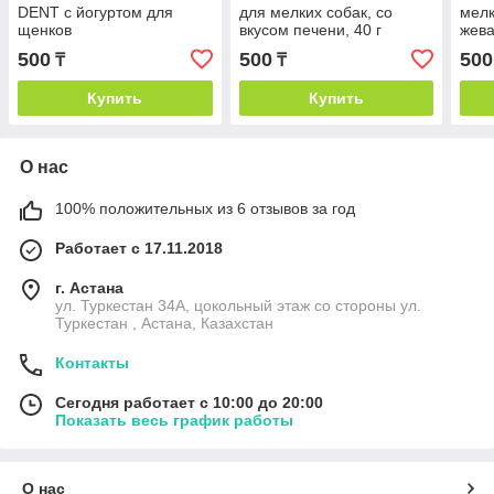
DENT с йогуртом для
для мелких собак, со
мелк
щенков
вкусом печени, 40 г
жева
Говя
500
500
500
₸
₸
Купить
Купить
О нас
100% положительных из 6 отзывов за год
Работает с 17.11.2018
г. Астана
ул. Туркестан 34А, цокольный этаж со стороны ул.
Туркестан , Астана, Казахстан
Контакты
Сегодня работает с 10:00 до 20:00
Показать весь график работы
О нас