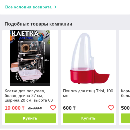
Все условия возврата
Подобные товары компании
Клетка для попугаев,
Поилка для птиц Triol, 100
Корм
белая, длина 37 см,
мл
боль
ширина 28 см, высота 63
см
19 000
600
500
₸
₸
25 000 ₸
Купить
Купить