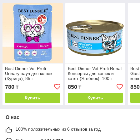
Best Dinner Vet Profi
Best Dinner Vet Profi Renal
Best
Urinary пауч для кошек
Консервы для кошек и
Gast
(Курица), 85 г
котят (Ягнёнок), 100 г
коше
780
850
850
₸
₸
Купить
Купить
О нас
100% положительных из 6 отзывов за год