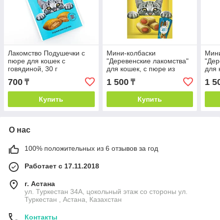
Лакомство Подушечки с
Мини-колбаски
Мин
пюре для кошек с
"Деревенские лакомства"
"Дер
говядиной, 30 г
для кошек, с пюре из
для 
тунца (4 шт*10 г)
лосо
700
1 500
1 5
₸
₸
Купить
Купить
О нас
100% положительных из 6 отзывов за год
Работает с 17.11.2018
г. Астана
ул. Туркестан 34А, цокольный этаж со стороны ул.
Туркестан , Астана, Казахстан
Контакты