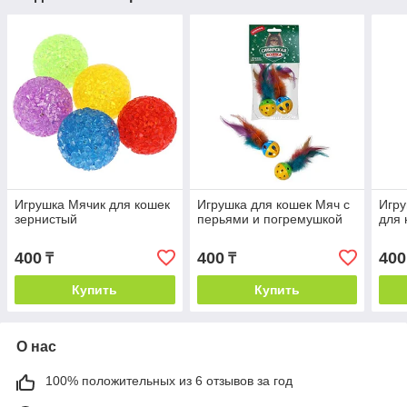
Игрушка Мячик для кошек
Игрушка для кошек Мяч с
Игру
зернистый
перьями и погремушкой
для 
400
400
400
₸
₸
Купить
Купить
О нас
100% положительных из 6 отзывов за год