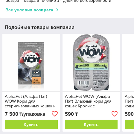
Возврат товара в течение 14 дней по договоренности
Все условия возврата
Подобные товары компании
AlphaPet (Альфа Пэт)
AlphaPet WOW (Альфа
Alp
WOW Корм для
Пэт) Влажный корм для
Пэт)
стерилизованных кошек и
кошек Кролик с
коше
котов Индейка и
потрошками, 80 г
потр
7 500
590
590
₸/упаковка
₸
потрошки, 1,5 кг
Купить
Купить