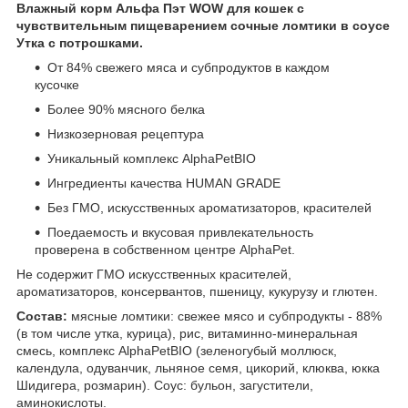
Влажный корм Альфа Пэт WOW для кошек с
чувствительным пищеварением сочные ломтики в соусе
Утка с потрошками.
От 84% свежего мяса и субпродуктов в каждом
кусочке
Более 90% мясного белка
Низкозерновая рецептура
Уникальный комплекс AlphaPetBIO
Ингредиенты качества HUMAN GRADE
Без ГМО, искусственных ароматизаторов, красителей
Поедаемость и вкусовая привлекательность
проверена в собственном центре AlphaPet.
Не содержит ГМО искусственных красителей,
ароматизаторов, консервантов, пшеницу, кукурузу и глютен.
Состав:
мясные ломтики: свежее мясо и субпродукты - 88%
(в том числе утка, курица), рис, витаминно-минеральная
смесь, комплекс AlphaPetBIO (зеленогубый моллюск,
календула, одуванчик, льняное семя, цикорий, клюква, юкка
Шидигера, розмарин). Соус: бульон, загустители,
аминокислоты.