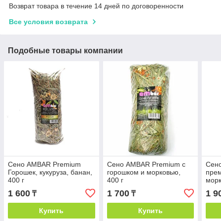
Возврат товара в течение 14 дней по договоренности
Все условия возврата
Подобные товары компании
Сено AMBAR Premium
Сено AMBAR Premium с
Сено
Горошек, кукуруза, банан,
горошком и морковью,
прем
400 г
400 г
морк
1 600
1 700
1 9
₸
₸
Купить
Купить