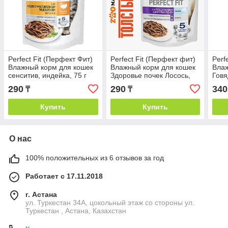
Perfect Fit (Перфект Фит)
Perfect Fit (Перфект фит)
Perf
Влажный корм для кошек
Влажный корм для кошек
Влаж
сенситив, индейка, 75 г
Здоровье почек Лосось,
Говя
75 г
290
290
340
₸
₸
Купить
Купить
О нас
100% положительных из 6 отзывов за год
Работает с 17.11.2018
г. Астана
ул. Туркестан 34А, цокольный этаж со стороны ул.
Туркестан , Астана, Казахстан