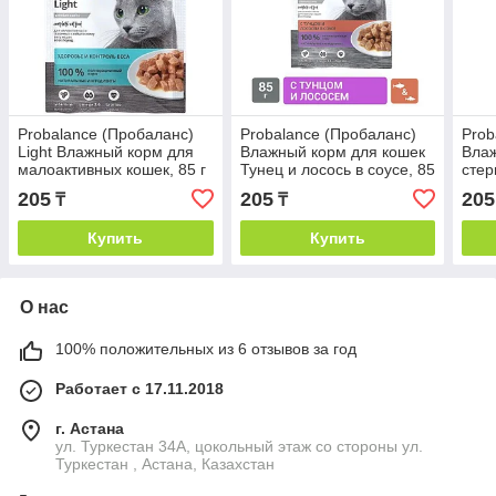
Probalance (Пробаланс)
Probalance (Пробаланс)
Prob
Light Влажный корм для
Влажный корм для кошек
Вла
малоактивных кошек, 85 г
Тунец и лосось в соусе, 85
стер
г
Крев
205
205
205
₸
₸
Купить
Купить
О нас
100% положительных из 6 отзывов за год
Работает с 17.11.2018
г. Астана
ул. Туркестан 34А, цокольный этаж со стороны ул.
Туркестан , Астана, Казахстан