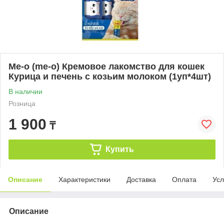
Ме-о (me-o) Кремовое лакомство для кошек
Курица и печень с козьим молоком (1уп*4шт)
В наличии
Розница
1 900
₸
Купить
Описание
Характеристики
Доставка
Оплата
Усл
Описание