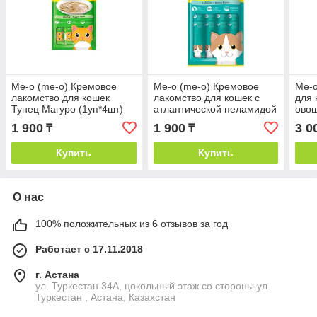
Ме-о (me-o) Кремовое
Ме-о (me-o) Кремовое
Ме-о
лакомство для кошек
лакомство для кошек с
для 
Тунец Магуро (1уп*4шт)
атлантической пеламидой
овощ
(1уп*4шт)
1 900
1 900
3 0
₸
₸
Купить
Купить
О нас
100% положительных из 6 отзывов за год
Работает с 17.11.2018
г. Астана
ул. Туркестан 34А, цокольный этаж со стороны ул.
Туркестан , Астана, Казахстан