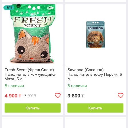
–6%
Fresh Scent (Фреш Сцент)
Savanna (Саванна)
Наполнитель комкующийся
Наполнитель тофу Персик, 6
Мята, 5 л
л
В наличии
В наличии
4 900
3 800
₸
₸
5 200 ₸
Купить
Купить