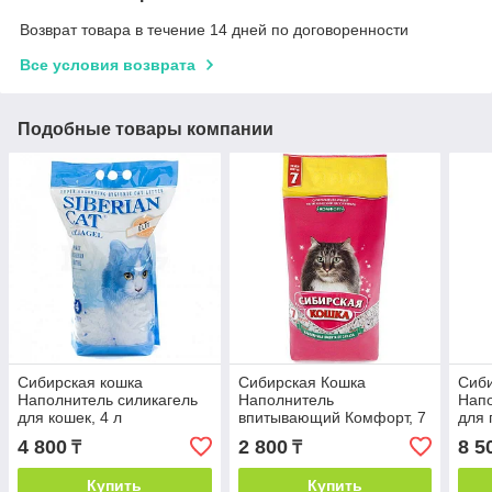
Возврат товара в течение 14 дней по договоренности
Все условия возврата
Подобные товары компании
Сибирская кошка
Сибирская Кошка
Сиби
Наполнитель силикагель
Наполнитель
Напо
для кошек, 4 л
впитывающий Комфорт, 7
для
л
коше
4 800
2 800
8 5
₸
₸
Купить
Купить