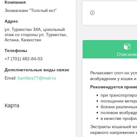
Зоомагазин "Толстый кот"
ул. Туркестан 34А, цокольный
этаж со стороны ул. Туркестан,
Астана, Казахстан
Описани
+7 (701) 482-84-03
Релаксивет спот-он ус
kamfara77@mail.ru
возбуждении у кошек и
Рекомендуется приме
при транспортиро
посещении ветери
Карта
боязни различных
половом возбужд
в качестве профи
Экстракты кошачьей мя
нервного напряжения и