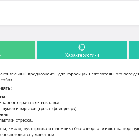
е
Характеристики
покоительный предназначен для коррекции нежелательного поведен
 собак.
нять:
вке,
нарного врача или выставки,
 шумов и взрывов (гроза, фейерверк),
ении,
лактики стресса.
ты, хмеля, пустырника и шлемника благотворно влияют на нервну
 беспокойства у животных.