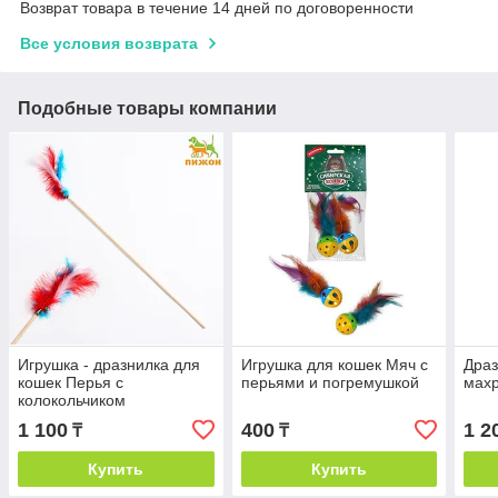
Возврат товара в течение 14 дней по договоренности
Все условия возврата
Подобные товары компании
Игрушка - дразнилка для
Игрушка для кошек Мяч с
Драз
кошек Перья с
перьями и погремушкой
мах
колокольчиком
1 100
400
1 2
₸
₸
Купить
Купить