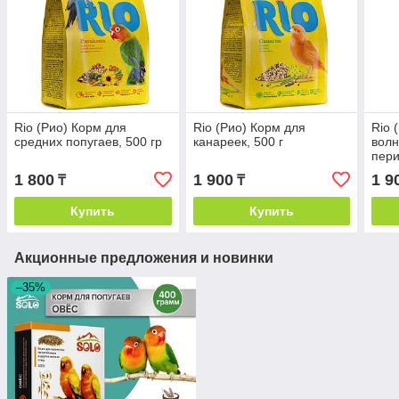
Rio (Рио) Корм для
Rio (Рио) Корм для
Rio 
средних попугаев, 500 гр
канареек, 500 г
волн
пери
1 800
1 900
1 9
₸
₸
Купить
Купить
Акционные предложения и новинки
–35%