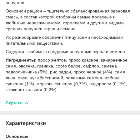
попугаев.
Основной рацион – тщательно сбалансированная зерновая
смесь, в состав которой отобраны самые полезные и
любимые неразлучниками, кореллами и другими видами
средних попугаев зерна и семена.
Их разнообразие обеспечит птицу всеми необходимыми
питательными веществами.
Содержит любимые средними попугаями зерна и семена.
Ингредиенты:
просо желтое, просо красное, канареечное
семя, овсянка, гречиха, сорго белое, сафлор, семена
подсолнечника (5%), рис падди, просо черное (4%), семя
льна, овес, нуг абиссинский, полезные семена, рябина
сушеная (1%), морковь сушеная (0,7%), водоросли (0,1%),
глюконат кальция (0,2%).
Скрыть
Характеристики
Основные