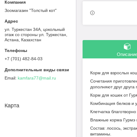
Зоомагазин "Толстый кот"
ул. Туркестан 34А, цокольный
этаж со стороны ул. Туркестан,
Астана, Казахстан
Описани
+7 (701) 482-84-03
Корм для взрослых кош
kamfara77@mail.ru
Сочетания приготовле
дополняют друг друга п
Корм для кошек от Гу
Комбинация белков и у
Карта
Клетчатка благотворно
Влажные корма Гурмэ н
Состав: лосось, экстр
витамины.