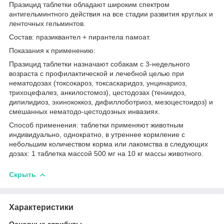
Празицид таблетки обладают широким спектром
антигельминтного действия на все стадии развития круглых и
ленточных гельминтов.
Состав: празиквантел + пирантела памоат.
Показания к применению:
Празицид таблетки назначают собакам с 3-недельного
возраста с профилактической и лечебной целью при
нематодозах (токсокароз, токсаскаридоз, унцинариоз,
трихоцефалез, анкилостомоз), цестодозах (тениидоз,
дипилидиоз, эхинококкоз, дифиллоботриоз, мезоцестоидоз) и
смешанных нематодо-цестодозных инвазиях.
Способ применения: таблетки применяют животным
индивидуально, однократно, в утреннее кормление с
небольшим количеством корма или лакомства в следующих
дозах: 1 таблетка массой 500 мг на 10 кг массы животного.
Скрыть
Характеристики
Основные атрибуты