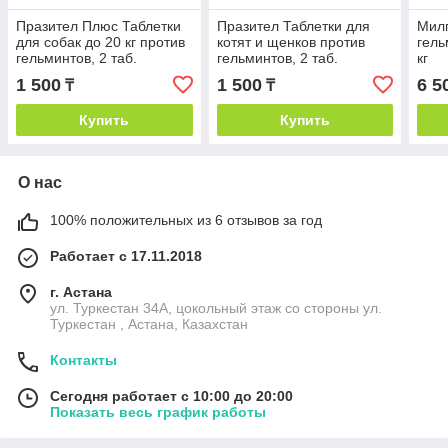
Празител Плюс Таблетки
Празител Таблетки для
Милп
для собак до 20 кг против
котят и щенков против
гель
гельминтов, 2 таб.
гельминтов, 2 таб.
кг
1 500
1 500
6 5
₸
₸
Купить
Купить
О нас
100% положительных из 6 отзывов за год
Работает с 17.11.2018
г. Астана
ул. Туркестан 34А, цокольный этаж со стороны ул.
Туркестан , Астана, Казахстан
Контакты
Сегодня работает с 10:00 до 20:00
Показать весь график работы