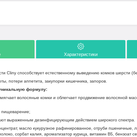
е
Характеристики
ти Cliny способствует естественному выведению комков шерсти (бе
оты, потери аппетита, закупорки кишечника, запоров.
 уникальную формулу:
 смягчает волосяные комки и облегчает продвижение волосяной ма
акт;
т пищеварение;
ают выраженным дезинфицирующим действием широкого спектра.
центрат, масло кукурузное рафинированное, отруби пшеничные, ла
молоко, сорбат калия, ароматизатор курица, витамин В5, бензоат с