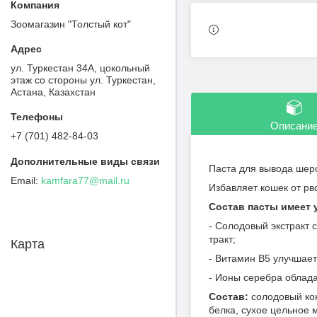
Зоомагазин "Толстый кот"
ул. Туркестан 34А, цокольный
этаж со стороны ул. Туркестан,
Астана, Казахстан
Описани
+7 (701) 482-84-03
Паста для вывода шерс
kamfara77@mail.ru
Избавляет кошек от рв
Состав пасты имеет
- Солодовый экстракт
тр
Карта
- Витамин B5 улучшае
- Ионы серебра облад
Состав:
солодовый кон
белка, сухое цельное 