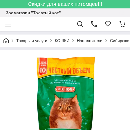
Скидки для ваших питомцев!!!
Зоомагазин "Толстый кот"
Товары и услуги
КОШКИ
Наполнители
Сибирская