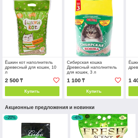
Ёшкин кот наполнитель
Сибирская кошка
Ёшки
древесный для кошек, 10
Древесный наполнитель
древ
л
для кошек, 3 л
2 500
1 100
1 4
₸
₸
Купить
Купить
Акционные предложения и новинки
–20%
–6%