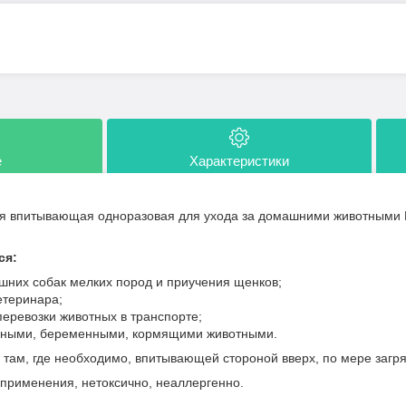
е
Характеристики
ая впитывающая одноразовая для ухода за домашними животными M
ся:
шних собак мелких пород и приучения щенков;
етеринара;
еревозки животных в транспорте;
льными, беременными, кормящими животными.
 там, где необходимо, впитывающей стороной вверх, по мере загр
 применения, нетоксично, неаллергенно.