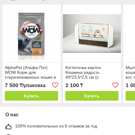
AlphaPet (Альфа Пэт)
Когтеточка картон
Мыл
WOW Корм для
Кошкина радость
коша
стерилизованных кошек и
49*23,5*2,5 см (с
кот,
котов Индейка и
кошачьей мятой)
7 500
2 100
1 0
₸/упаковка
₸
потрошки, 1,5 кг
Купить
Купить
О нас
100% положительных из 6 отзывов за год