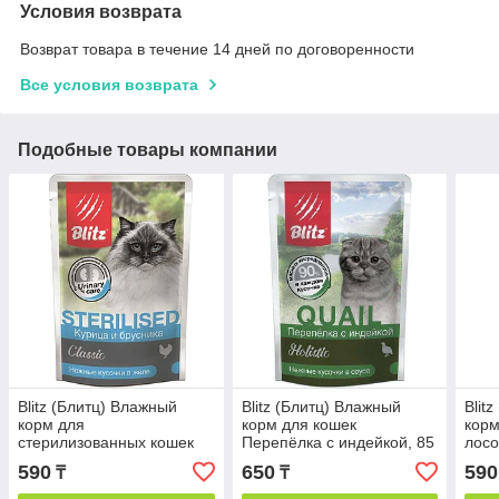
Условия возврата
Возврат товара в течение 14 дней по договоренности
Все условия возврата
Подобные товары компании
Blitz (Блитц) Влажный
Blitz (Блитц) Влажный
Blit
корм для
корм для кошек
корм
стерилизованных кошек
Перепёлка с индейкой, 85
лосо
Курица и брусника, 85 г
г
590
650
590
₸
₸