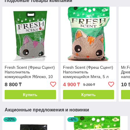
Подобные товары компании
Fresh Scent (Фреш Сцент)
Fresh Scent (Фреш Сцент)
Mr.F
Наполнитель
Наполнитель
Дре
комкующийся Яблоко, 10
комкующийся Мята, 5 л
напо
л
длин
8 800
4 900
10 
₸
₸
5 200 ₸
л
Купить
Купить
Акционные предложения и новинки
–20%
–6%