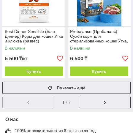
Best Dinner Sensible (Бэст
Probalance (Пробаланс)
Диннер) Корм для кошек Утка
Сухой корм для
и клюква (развес)
стерилизованных кошек Утка,
1,8 кг
В наличии
В наличии
5 500
6 500
₸/кг
₸
Купить
Купить
Показать ещё
1
/ 7
О нас
100% положительных из 6 отзывов за год