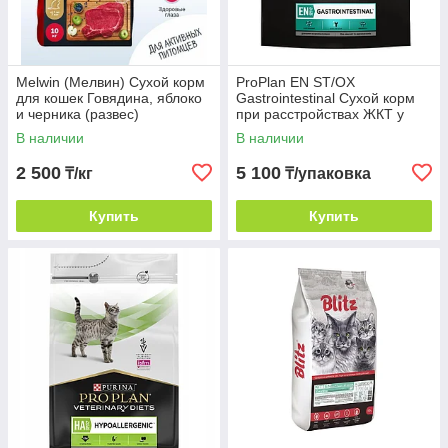
Melwin (Мелвин) Сухой корм
ProPlan EN ST/OX
для кошек Говядина, яблоко
Gastrointestinal Сухой корм
и черника (развес)
при расстройствах ЖКТ у
кошек и котят, 400 г
В наличии
В наличии
2 500
5 100
₸/кг
₸/упаковка
Купить
Купить