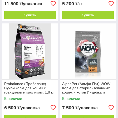
11 500
5 200
₸/упаковка
₸/кг
Купить
Купить
Probalance (Пробаланс)
AlphaPet (Альфа Пэт) WOW
Сухой корм для кошек с
Корм для стерилизованных
говядиной и кроликом, 1,8 кг
кошек и котов Индейка и
потрошки, 1,5 кг
В наличии
В наличии
6 500
7 500
₸/упаковка
₸/упаковка