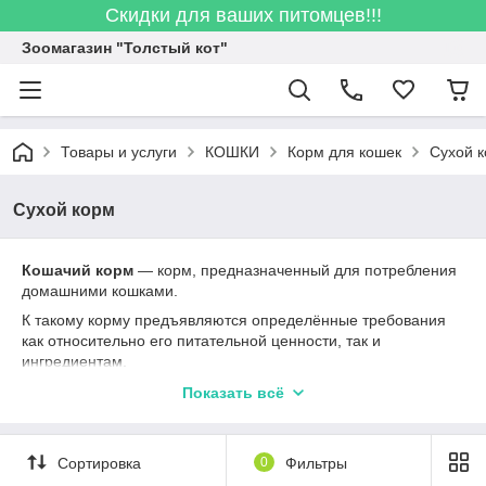
Скидки для ваших питомцев!!!
Зоомагазин "Толстый кот"
Товары и услуги
КОШКИ
Корм для кошек
Сухой 
Сухой корм
Кошачий корм
— корм, предназначенный для потребления
домашними кошками.
К такому корму предъявляются определённые требования
как относительно его питательной ценности, так и
ингредиентам.
Сухой корм производится в основном путём экструзии, под
Показать всё
высоким давлением и температурой.
Владельцы животных могут отдать предпочтение тому или
иному корму в зависимости от цены и удобства.
Сортировка
0
Фильтры