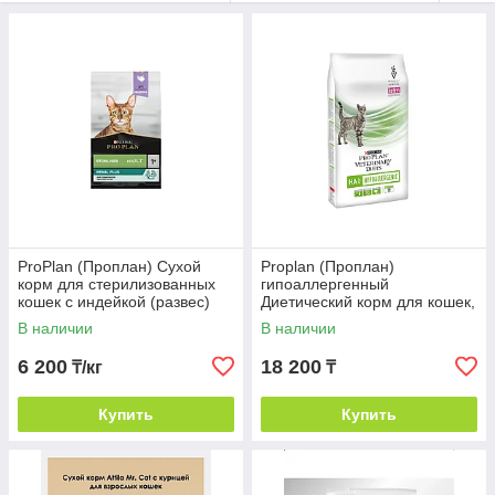
Кроме того, что сухой кошачий корм в большинстве
значительно дешевле, главное его преимущество в том, что
он не портится и сохраняет свои вкусовые качества в
течение нескольких дней, находясь в миске.
ProPlan (Проплан) Сухой
Proplan (Проплан)
корм для стерилизованных
гипоаллергенный
кошек с индейкой (развес)
Диетический корм для кошек,
1,3 кг
В наличии
В наличии
6 200
18 200
₸/кг
₸
Купить
Купить