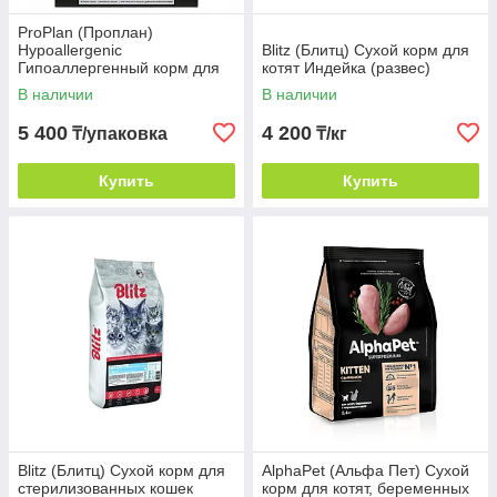
ProPlan (Проплан)
Hypoallergenic
Blitz (Блитц) Сухой корм для
Гипоаллергенный корм для
котят Индейка (развес)
кошек, 325 г
В наличии
В наличии
5 400
4 200
₸/упаковка
₸/кг
Купить
Купить
Blitz (Блитц) Сухой корм для
AlphaPet (Альфа Пет) Сухой
стерилизованных кошек
корм для котят, беременных